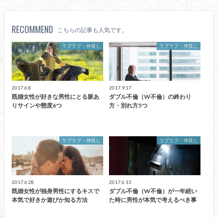
RECOMMEND
こちらの記事も人気です。
ラブラブ・仲良し
ラブラブ・仲良し
2017.6.8
2017.9.17
既婚女性が好きな男性にとる脈あ
ダブル不倫（W不倫）の終わり
りサインや態度6つ
方・別れ方5つ
ラブラブ・仲良し
ラブラブ・仲良し
2017.6.28
2017.6.13
既婚女性が独身男性にするキスで
ダブル不倫（W不倫）が一年続い
本気で好きか遊びか知る方法
た時に男性が本気で考えるべき事