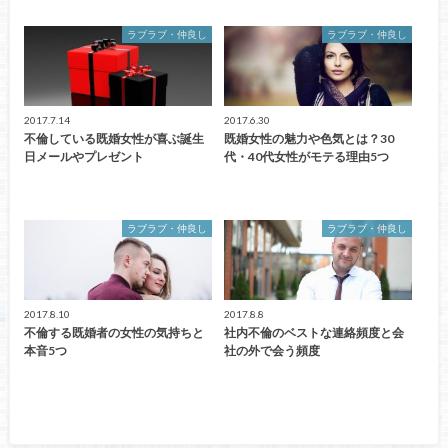
ラブラブ・仲良し
ラブラブ・仲良し
2017.7.14
2017.6.30
不倫している既婚女性が喜ぶ誕生
既婚女性の魅力や色気とは？30
日メールやプレゼント
代・40代女性がモテる理由5つ
ラブラブ・仲良し
ラブラブ・仲良し
2017.8.10
2017.8.8
不倫する既婚者の女性の気持ちと
社内不倫のベストな連絡頻度と会
本音5つ
社の外で会う頻度