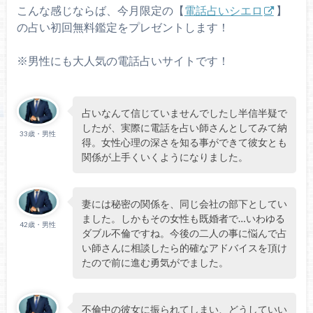
こんな感じならば、今月限定の【
電話占いシエロ
】
の占い初回無料鑑定をプレゼントします！
※男性にも大人気の電話占いサイトです！
占いなんて信じていませんでしたし半信半疑で
したが、実際に電話を占い師さんとしてみて納
33歳・男性
得。女性心理の深さを知る事ができて彼女とも
関係が上手くいくようになりました。
妻には秘密の関係を、同じ会社の部下としてい
ました。しかもその女性も既婚者で…いわゆる
42歳・男性
ダブル不倫ですね。今後の二人の事に悩んで占
い師さんに相談したら的確なアドバイスを頂け
たので前に進む勇気がでました。
不倫中の彼女に振られてしまい、どうしていい