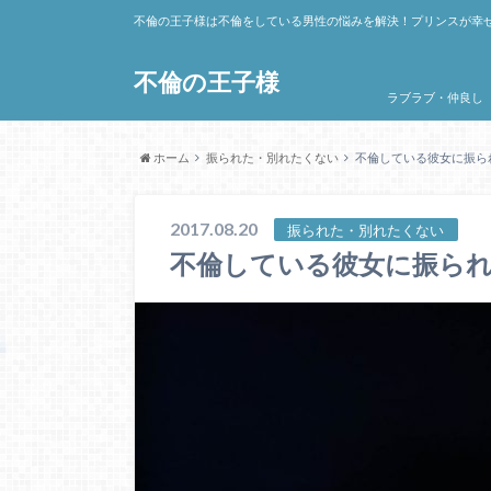
不倫の王子様は不倫をしている男性の悩みを解決！プリンスが幸
不倫の王子様
ラブラブ・仲良し
ホーム
振られた・別れたくない
不倫している彼女に振ら
2017.08.20
振られた・別れたくない
不倫している彼女に振られ