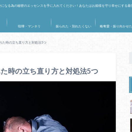
せになる為の秘密のエッセンスを手に入れてください！あなたはお姫様を守り幸せにする最
喧嘩・マンネリ
振られた・別れたくない
略奪愛・振り向かせ
れた時の立ち直り方と対処法5つ
た時の立ち直り方と対処法5つ