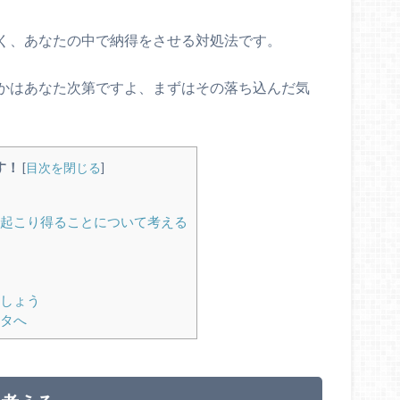
く、あなたの中で納得をさせる対処法です。
かはあなた次第ですよ、まずはその落ち込んだ気
す！
[
目次を閉じる
]
起こり得ることについて考える
しょう
タへ