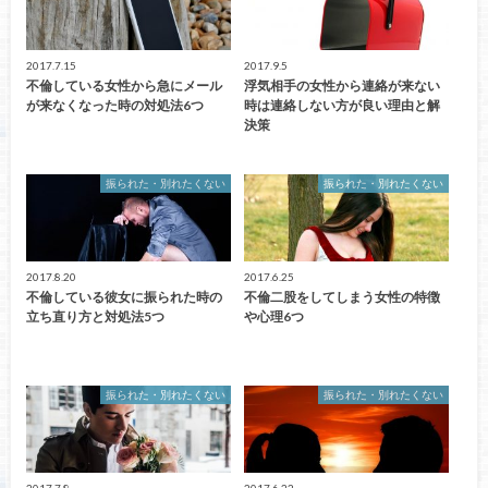
2017.7.15
2017.9.5
不倫している女性から急にメール
浮気相手の女性から連絡が来ない
が来なくなった時の対処法6つ
時は連絡しない方が良い理由と解
決策
振られた・別れたくない
振られた・別れたくない
2017.8.20
2017.6.25
不倫している彼女に振られた時の
不倫二股をしてしまう女性の特徴
立ち直り方と対処法5つ
や心理6つ
振られた・別れたくない
振られた・別れたくない
2017.7.8
2017.6.22