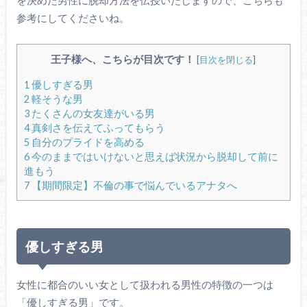
を決めた男性に脱却方法を伝授いたしますので、こちらも
参考にしてくださいね。
王子様へ、こちらが目次です！
[
目次を閉じる
]
1
優しすぎる男
2
軽そうな男
3
たくさんの女友達がいる男
4
真剣さを伝えてふってもらう
5
自分のプライドを高める
6
今のままではいけないと思えば状況から脱却して前に
進もう
7
【期間限定】不倫の事で悩んでいるアナタへ
優しすぎる男
女性に都合のいい女として扱われる男性の特徴の一つは
「優しすぎる男」です。